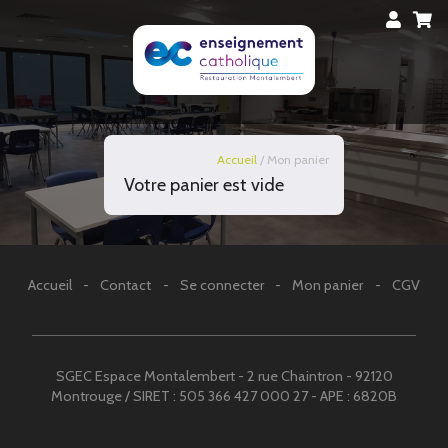
Accueil
/ Mon panier
Votre panier est vide
Accueil
-
Contact
-
Se connecter
-
Mon panier
-
CGV
SGEC Espace Montalembert - 2 rue Chaintron - 92120
Montrouge / SIRET : 505 366 427 000 27 - APE : 6820B